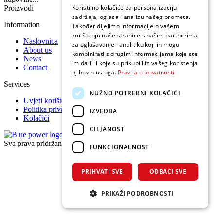
Koristimo kolačiće za personalizaciju
Proizvodi
sadržaja, oglasa i analizu našeg prometa.
Information
Također dijelimo informacije o vašem
korištenju naše stranice s našim partnerima
Naslovnica
za oglašavanje i analitiku koji ih mogu
About us
kombinirati s drugim informacijama koje ste
News
im dali ili koje su prikupili iz vašeg korištenja
Contact
njihovih usluga.
Pravila o privatnosti
Services
NUŽNO POTREBNI KOLAČIĆI
Uvjeti korištenja
Politika privatnosti
IZVEDBA
Kolačići
CILJANOST
Sva prava pridržana 2026 © Cummins Adriatic
FUNKCIONALNOST
PRIHVATI SVE
ODBACI SVE
PRIKAŽI PODROBNOSTI