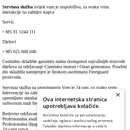
Servisna služba
uvijek vam je raspoloživa, za svaku vrstu
interakcije na zahtijev kupca
Servis
+385 91 1244 111
Djelovi
+385 021 668 646
Centralno skladište garantira stalnu dostupnost najvažnijih rezevnih
dijelova za održavanje Cummins motora i Onan generatora. Posebni
dio skladišta namijenjen je širokom asortimanu Fleetguard
proizvoda.
Servisna služba na raspolaganju Vam je 24 sata, za svaku vrstu
×
intervencije na zahtjev kupca. Visoko kvalificirano osoblje servisa,
opremljeno standardnim i specijalnim alatima, te Cummins Insite
Ova internetska stranica
softwerom nudi širok spektar usluga kao što su:
upotrebljava kolačiće.
Redovno održavanje
Koristimo kolačiće za personalizaciju
Profesionalna analiza mehaničkih i električnih kvarova
sadržaja, oglasa i analizu našeg prometa.
Profesionalna dijagnostika s programom Cummins Insite
Također dijelimo informacije o vašem
24-satni servis