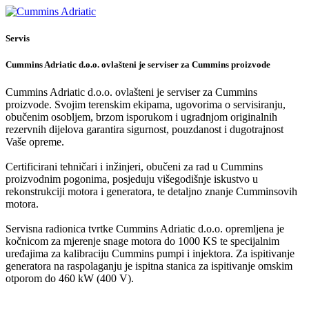
Servis
Cummins Adriatic d.o.o. ovlašteni je serviser za Cummins proizvode
Cummins Adriatic d.o.o. ovlašteni je serviser za Cummins
proizvode. Svojim terenskim ekipama, ugovorima o servisiranju,
obučenim osobljem, brzom isporukom i ugradnjom originalnih
rezervnih dijelova garantira sigurnost, pouzdanost i dugotrajnost
Vaše opreme.
Certificirani tehničari i inžinjeri, obučeni za rad u Cummins
proizvodnim pogonima, posjeduju višegodišnje iskustvo u
rekonstrukciji motora i generatora, te detaljno znanje Cumminsovih
motora.
Servisna radionica tvrtke Cummins Adriatic d.o.o. opremljena je
kočnicom za mjerenje snage motora do 1000 KS te specijalnim
uređajima za kalibraciju Cummins pumpi i injektora. Za ispitivanje
generatora na raspolaganju je ispitna stanica za ispitivanje omskim
otporom do 460 kW (400 V).