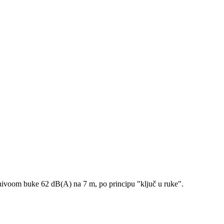
nivoom buke 62 dB(A) na 7 m, po principu "ključ u ruke".