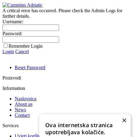
A critical error has occurred. Please check the Admin Logs for
further details.
Username:
Password:
Remember Login
Login
Cancel
Reset Password
Proizvodi
Information
Naslovnica
About us
News
Contact
×
Ova internetska stranica
Services
upotrebljava kolačiće.
Uvjeti korištenja